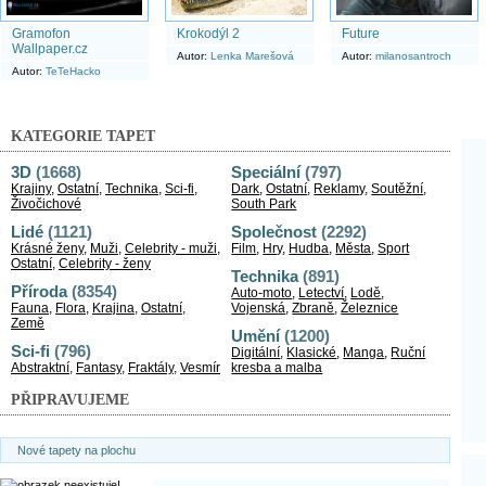
Gramofon
Krokodýl 2
Future
Wallpaper.cz
Autor:
Lenka Marešová
Autor:
milanosantroch
Autor:
TeTeHacko
KATEGORIE TAPET
3D
(1668)
Speciální
(797)
Krajiny
,
Ostatní
,
Technika
,
Sci-fi
,
Dark
,
Ostatní
,
Reklamy
,
Soutěžní
,
Živočichové
South Park
Lidé
(1121)
Společnost
(2292)
Krásné ženy
,
Muži
,
Celebrity - muži
,
Film
,
Hry
,
Hudba
,
Města
,
Sport
Ostatní
,
Celebrity - ženy
Technika
(891)
Příroda
(8354)
Auto-moto
,
Letectví
,
Lodě
,
Fauna
,
Flora
,
Krajina
,
Ostatní
,
Vojenská
,
Zbraně
,
Železnice
Země
Umění
(1200)
Sci-fi
(796)
Digitální
,
Klasické
,
Manga
,
Ruční
Abstraktní
,
Fantasy
,
Fraktály
,
Vesmír
kresba a malba
PŘIPRAVUJEME
Nové tapety na plochu