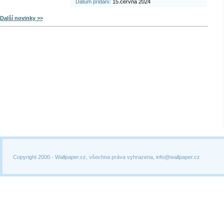
Datum přidání:
15.června 2024
Další novinky >>
Copyright 2000 -
Wallpaper.cz, všechna práva vyhrazena, info@wallpaper.cz