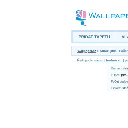
PŘIDAT TAPETU
VL
Wallpaper.cz
> Autor: jitka
Počet
Řadit podle:
názvu
|
hodnocení
|
po
Domácí str
E-mail:
jitka
Počet wallp
Celkem sta