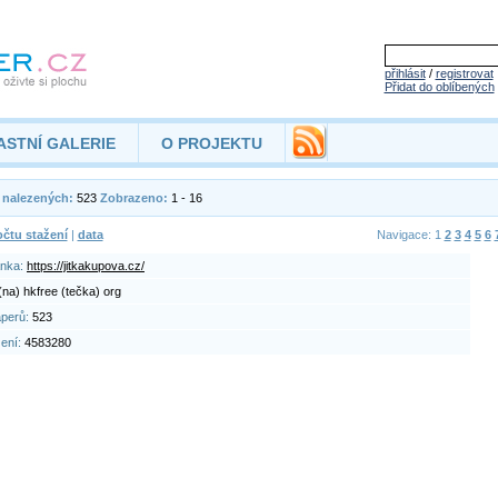
přihlásit
/
registrovat
Přidat do oblíbených
ASTNÍ GALERIE
O PROJEKTU
 nalezených:
523
Zobrazeno:
1 - 16
čtu stažení
|
data
Navigace: 1
2
3
4
5
6
ánka:
https://jitkakupova.cz/
 (na) hkfree (tečka) org
aperů:
523
žení:
4583280