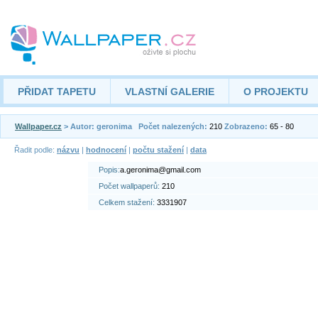
PŘIDAT TAPETU
VLASTNÍ GALERIE
O PROJEKTU
Wallpaper.cz
> Autor: geronima
Počet nalezených:
210
Zobrazeno:
65 - 80
Řadit podle:
názvu
|
hodnocení
|
počtu stažení
|
data
Popis:
a.geronima@gmail.com
Počet wallpaperů:
210
Celkem stažení:
3331907