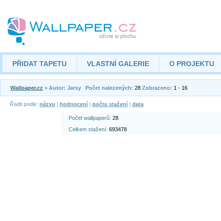
PŘIDAT TAPETU
VLASTNÍ GALERIE
O PROJEKTU
Wallpaper.cz
> Autor: Jarsy
Počet nalezených:
28
Zobrazeno:
1 - 16
Řadit podle:
názvu
|
hodnocení
|
počtu stažení
|
data
Počet wallpaperů:
28
Celkem stažení:
693478