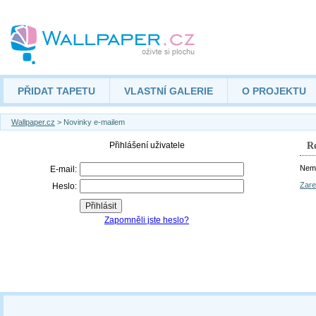
PŘIDAT TAPETU
VLASTNÍ GALERIE
O PROJEKTU
Wallpaper.cz
> Novinky e-mailem
Re
Nemá
Zare