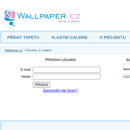
PŘIDAT TAPETU
VLASTNÍ GALERIE
O PROJEKTU
Wallpaper.cz
> Novinky e-mailem
Re
Nemá
Zare