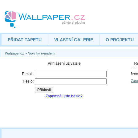
PŘIDAT TAPETU
VLASTNÍ GALERIE
O PROJEKTU
Wallpaper.cz
> Novinky e-mailem
Re
Nemá
Zare