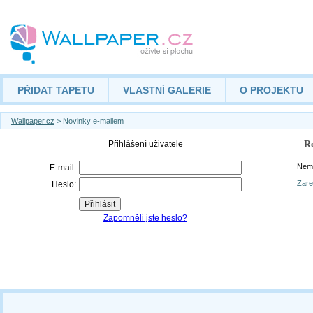
PŘIDAT TAPETU
VLASTNÍ GALERIE
O PROJEKTU
Wallpaper.cz
> Novinky e-mailem
Re
Nemá
Zare