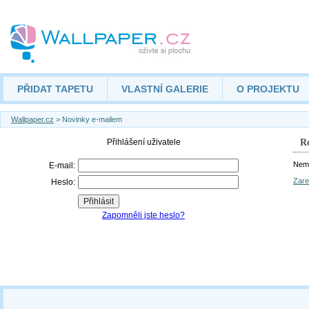
PŘIDAT TAPETU
VLASTNÍ GALERIE
O PROJEKTU
Wallpaper.cz
> Novinky e-mailem
Re
Nemá
Zare