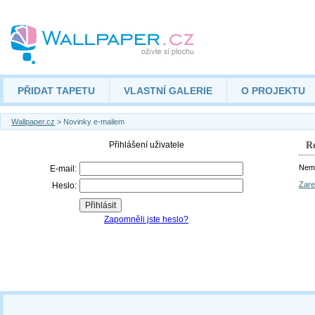
PŘIDAT TAPETU
VLASTNÍ GALERIE
O PROJEKTU
Wallpaper.cz
> Novinky e-mailem
Re
Nemá
Zare