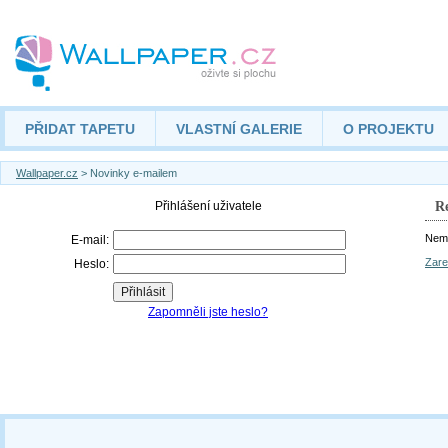
PŘIDAT TAPETU
VLASTNÍ GALERIE
O PROJEKTU
Wallpaper.cz
> Novinky e-mailem
Re
Nemá
Zare