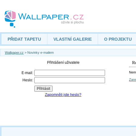
PŘIDAT TAPETU
VLASTNÍ GALERIE
O PROJEKTU
Wallpaper.cz
> Novinky e-mailem
Re
Nemá
Zare