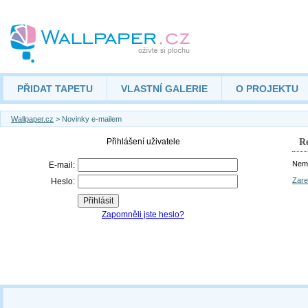
PŘIDAT TAPETU
VLASTNÍ GALERIE
O PROJEKTU
Wallpaper.cz
> Novinky e-mailem
Re
Nemá
Zare