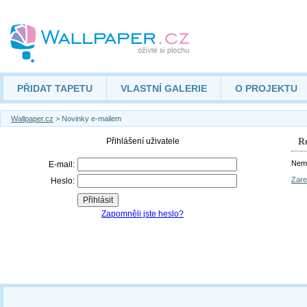
PŘIDAT TAPETU
VLASTNÍ GALERIE
O PROJEKTU
Wallpaper.cz
> Novinky e-mailem
Re
Nemá
Zare