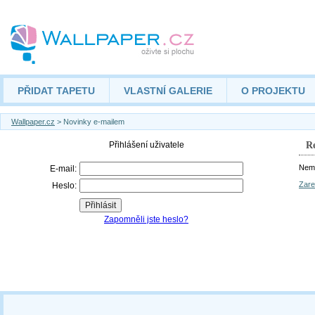
PŘIDAT TAPETU
VLASTNÍ GALERIE
O PROJEKTU
Wallpaper.cz
> Novinky e-mailem
Re
Nemá
Zare