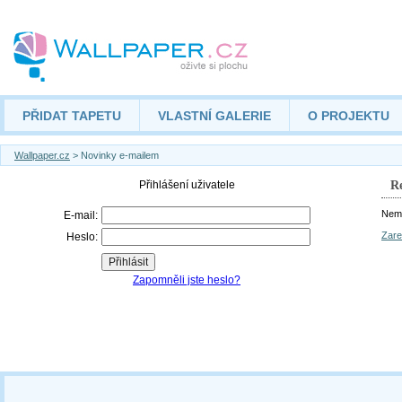
PŘIDAT TAPETU
VLASTNÍ GALERIE
O PROJEKTU
Wallpaper.cz
> Novinky e-mailem
Re
Nemá
Zare