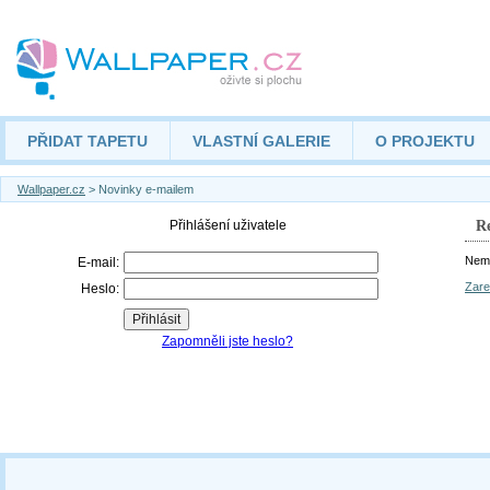
PŘIDAT TAPETU
VLASTNÍ GALERIE
O PROJEKTU
Wallpaper.cz
> Novinky e-mailem
Re
Nemá
Zare