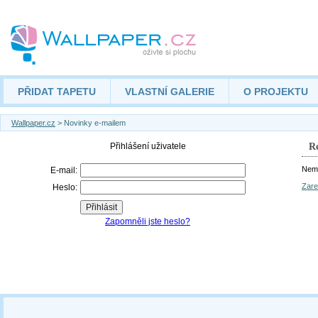
PŘIDAT TAPETU
VLASTNÍ GALERIE
O PROJEKTU
Wallpaper.cz
> Novinky e-mailem
Re
Nemá
Zare