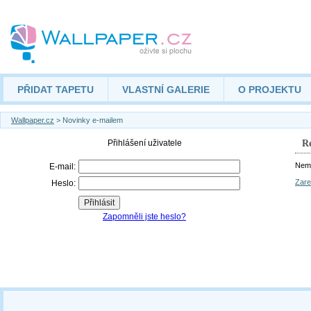
PŘIDAT TAPETU
VLASTNÍ GALERIE
O PROJEKTU
Wallpaper.cz
> Novinky e-mailem
Re
Nemá
Zare