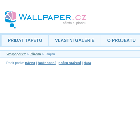
PŘIDAT TAPETU
VLASTNÍ GALERIE
O PROJEKTU
Wallpaper.cz
>
Příroda
> Krajina
Řadit podle:
názvu
|
hodnocení
|
počtu stažení
|
data