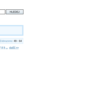
Zobrazeno:
49 - 64
7
8
9
...
další >>