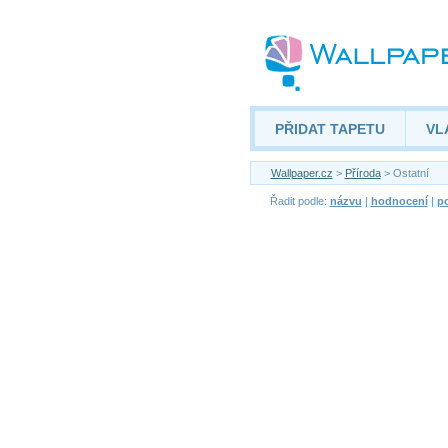
PŘIDAT TAPETU
VL
Wallpaper.cz
>
Příroda
> Ostatní
Řadit podle:
názvu
|
hodnocení
|
po