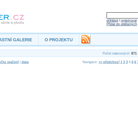
přihlásit
/
registrovat
Přidat do oblíbených
ASTNÍ GALERIE
O PROJEKTU
Počet nalezených:
871
čtu stažení
|
data
Navigace:
<< předchozí
1
2
3
4
5
6