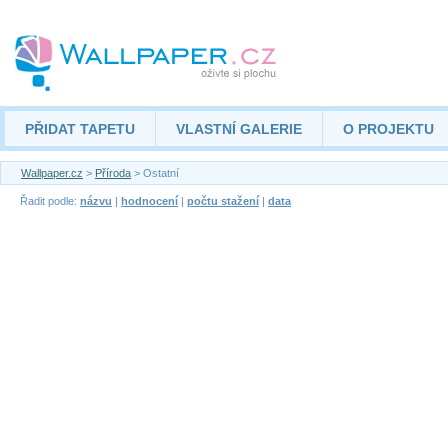
PŘIDAT TAPETU
VLASTNÍ GALERIE
O PROJEKTU
Wallpaper.cz
>
Příroda
> Ostatní
Řadit podle:
názvu
|
hodnocení
|
počtu stažení
|
data