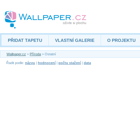
PŘIDAT TAPETU
VLASTNÍ GALERIE
O PROJEKTU
Wallpaper.cz
>
Příroda
> Ostatní
Řadit podle:
názvu
|
hodnocení
|
počtu stažení
|
data