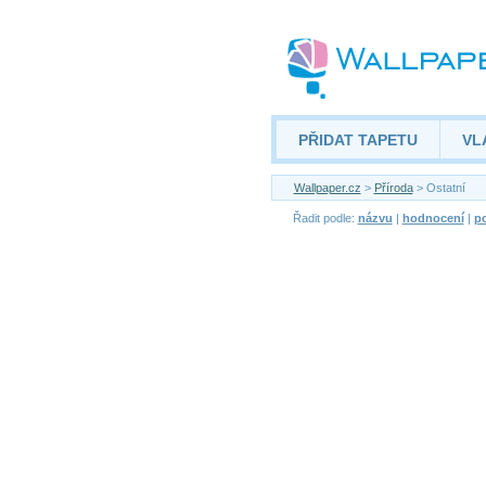
PŘIDAT TAPETU
VL
Wallpaper.cz
>
Příroda
> Ostatní
Řadit podle:
názvu
|
hodnocení
|
po