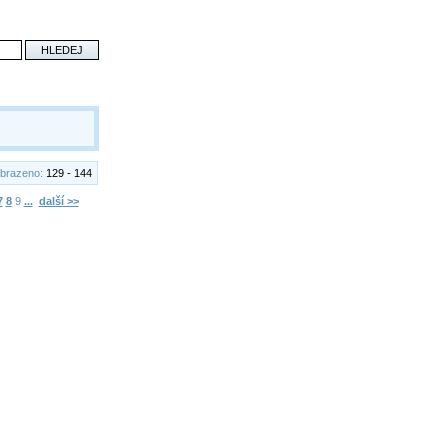
brazeno:
129 - 144
7
8
9
...
další >>