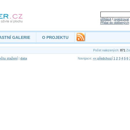
přihlásit
/
registrovat
Přidat do oblíbených
ASTNÍ GALERIE
O PROJEKTU
Počet nalezených:
871
Zo
čtu stažení
|
data
Navigace:
<< předchozí
1
2
3
4
5
6