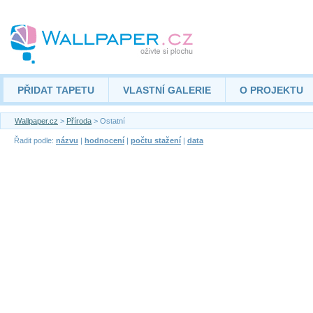
PŘIDAT TAPETU
VLASTNÍ GALERIE
O PROJEKTU
Wallpaper.cz
>
Příroda
> Ostatní
Řadit podle:
názvu
|
hodnocení
|
počtu stažení
|
data