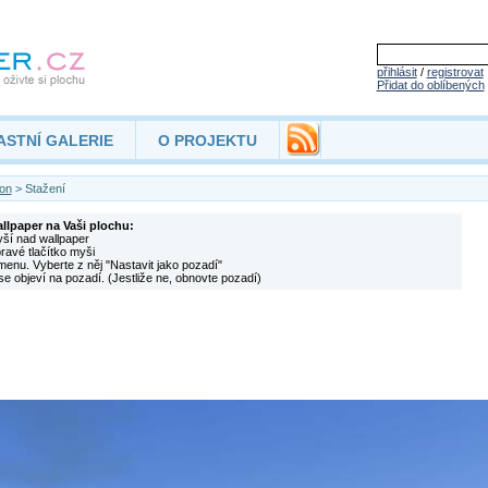
přihlásit
/
registrovat
Přidat do oblíbených
ASTNÍ GALERIE
O PROJEKTU
on
> Stažení
allpaper na Vaši plochu:
yší nad wallpaper
pravé tlačítko myši
menu. Vyberte z něj "Nastavit jako pozadí"
se objeví na pozadí. (Jestliže ne, obnovte pozadí)