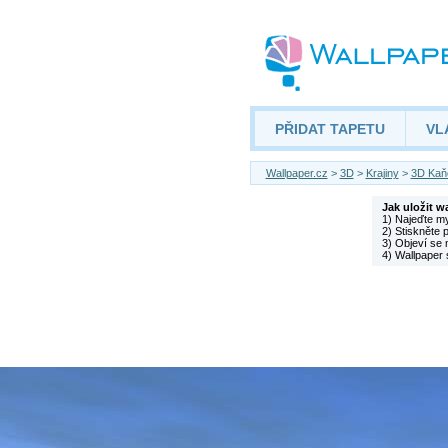
PŘIDAT TAPETU
VL
Wallpaper.cz
>
3D
>
Krajiny
>
3D Kaň
Jak uložit w
1) Najeďte m
2) Stiskněte 
3) Objeví se 
4) Wallpaper 