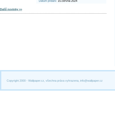
Datum přidání:
15.června 2024
Další novinky >>
Copyright 2000 -
Wallpaper.cz, všechna práva vyhrazena, info@wallpaper.cz