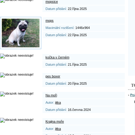
mopsice
Datum přidání:
22.října 2025
mops
Maximální rozlišení:
1446x964
Datum přidání:
22.října 2025
kočka v černém
Datum přidání:
21.října 2025
pes boxer
Datum přidání:
20.října 2025
T
-
Po
Na moři
Autor:
jitka
Datum přidání:
16.června 2024
Krajina moře
Autor:
jitka