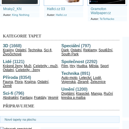
Mraky2_KN
Hafici.cz 03
Gramofon
Wallpaper.cz
Autor:
King Nothing
Autor:
Hafici.cz
Autor:
TeTeHacko
KATEGORIE TAPET
3D
(1668)
Speciální
(797)
Krajiny
,
Ostatní
,
Technika
,
Sci-fi
,
Dark
,
Ostatní
,
Reklamy
,
Soutěžní
,
Živočichové
South Park
Lidé
(1121)
Společnost
(2292)
Krásné ženy
,
Muži
,
Celebrity - muži
,
Film
,
Hry
,
Hudba
,
Města
,
Sport
Ostatní
,
Celebrity - ženy
Technika
(891)
Příroda
(8354)
Auto-moto
,
Letectví
,
Lodě
,
Fauna
,
Flora
,
Krajina
,
Ostatní
,
Vojenská
,
Zbraně
,
Železnice
Země
Umění
(1200)
Sci-fi
(796)
Digitální
,
Klasické
,
Manga
,
Ruční
Abstraktní
,
Fantasy
,
Fraktály
,
Vesmír
kresba a malba
PŘIPRAVUJEME
Nové tapety na plochu