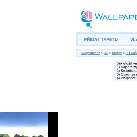
PŘIDAT TAPETU
VL
Wallpaper.cz
>
3D
>
Krajiny
>
3D Kaň
Jak uložit w
1) Najeďte m
2) Stiskněte 
3) Objeví se 
4) Wallpaper 