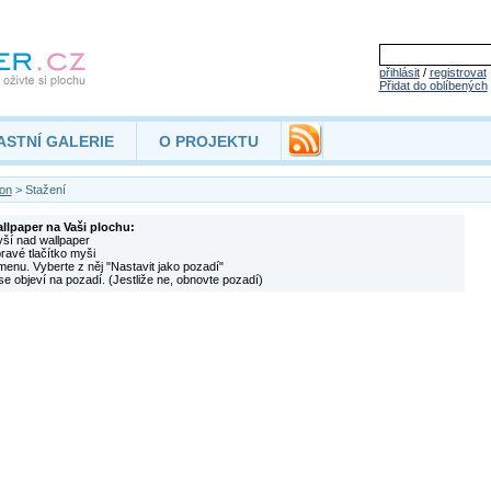
přihlásit
/
registrovat
Přidat do oblíbených
ASTNÍ GALERIE
O PROJEKTU
on
> Stažení
allpaper na Vaši plochu:
yší nad wallpaper
pravé tlačítko myši
menu. Vyberte z něj "Nastavit jako pozadí"
se objeví na pozadí. (Jestliže ne, obnovte pozadí)