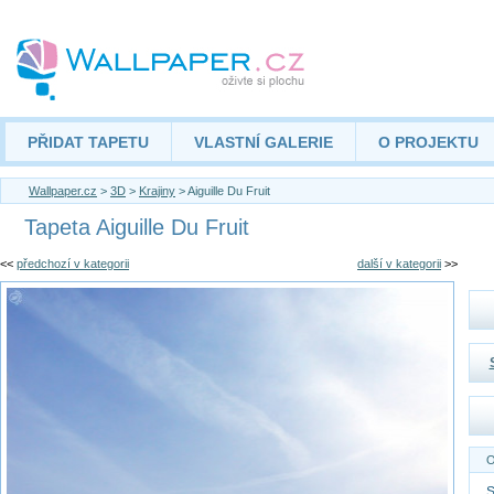
PŘIDAT TAPETU
VLASTNÍ GALERIE
O PROJEKTU
Wallpaper.cz
>
3D
>
Krajiny
> Aiguille Du Fruit
Tapeta Aiguille Du Fruit
<<
předchozí v kategorii
další v kategorii
>>
O
S