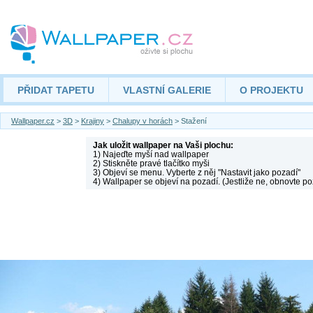
PŘIDAT TAPETU
VLASTNÍ GALERIE
O PROJEKTU
Wallpaper.cz
>
3D
>
Krajiny
>
Chalupy v horách
> Stažení
Jak uložit wallpaper na Vaši plochu:
1) Najeďte myší nad wallpaper
2) Stiskněte pravé tlačítko myši
3) Objeví se menu. Vyberte z něj "Nastavit jako pozadí"
4) Wallpaper se objeví na pozadí. (Jestliže ne, obnovte po