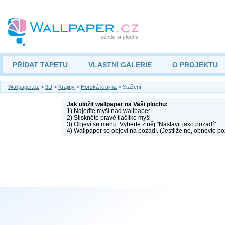
PŘIDAT TAPETU
VLASTNÍ GALERIE
O PROJEKTU
Wallpaper.cz
>
3D
>
Krajiny
>
Horská krajina
> Stažení
Jak uložit wallpaper na Vaši plochu:
1) Najeďte myší nad wallpaper
2) Stiskněte pravé tlačítko myši
3) Objeví se menu. Vyberte z něj "Nastavit jako pozadí"
4) Wallpaper se objeví na pozadí. (Jestliže ne, obnovte po