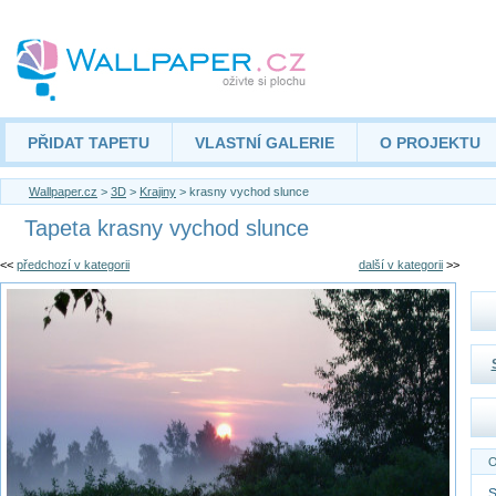
PŘIDAT TAPETU
VLASTNÍ GALERIE
O PROJEKTU
Wallpaper.cz
>
3D
>
Krajiny
> krasny vychod slunce
Tapeta krasny vychod slunce
<<
předchozí v kategorii
další v kategorii
>>
O
S