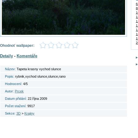
6
8
1
1
1
1
1
1
1
2
Ohodnoť wallpaper:
Detaily
-
Komentáře
Název:
Tapeta krasny vychod slunce
Popis:
rybnik,vychod slunce,slunce,rano
Hodnocení:
4/5
Autor:
Prcek
Datum přidání:
22.října 2009
Počet stažení:
9917
Sekce:
3D
>
Krajiny