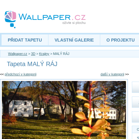
PŘIDAT TAPETU
VLASTNÍ GALERIE
O PROJEKTU
Wallpaper.cz
>
3D
>
Krajiny
> MALÝ RÁJ
Tapeta MALÝ RÁJ
<<
předchozí v kategorii
další v kategorii
>>
O
S