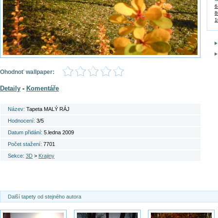
6
8
1
Ohodnoť wallpaper:
Detaily
-
Komentáře
Název:
Tapeta MALÝ RÁJ
Hodnocení:
3/5
Datum přidání:
5.ledna 2009
Počet stažení:
7701
Sekce:
3D
>
Krajiny
Další tapety od stejného autora