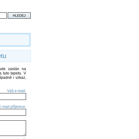
etu
bude zaslán na
 tuto tapetu. V
ípadně i vzkaz,
Váš e-mail:
E-mail příjemce: