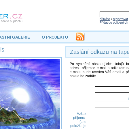
přihlásit
/
registrovat
Přidat do oblíbených
ASTNÍ GALERIE
O PROJEKTU
is
Zaslání odkazu na tap
Po vyplnění následujících údajů 
adresu příjemce e-mail s odkazem na
e-mailu bude uveden Váš email a př
pokud ho zadáte.
Vzkaz
příjemci:
(tato
položka je