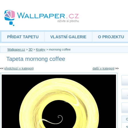
PŘIDAT TAPETU
VLASTNÍ GALERIE
O PROJEKTU
Wallpaper.cz
>
3D
>
Krajiny
> mornong coffee
Tapeta mornong coffee
<<
předchozí v kategorii
další v kategorii
>>
O
S