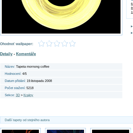
6
8
1
Ohodnoť wallpaper:
Detaily
-
Komentáře
Název:
Tapeta mornong coffee
Hodnocení:
4/5
Datum přidání:
19.listopadu 2008
Počet stažení:
5218
Sekce:
3D
>
Krajiny
Další tapety od stejného autora