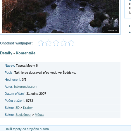
6
8
1
Ohodnoť wallpaper:
Detaily
-
Komentáře
Název:
Tapeta Mosty 8
Popis:
Takhle se dopravují přes vodu ve Švédsku.
Hodnocení:
3/5
Autor:
bakgrunder.com
Datum přidání:
31.ledna 2007
Počet stažení:
8753
Sekce:
3D
>
Krajiny
Sekce:
Společnost
>
Města
Další tapety od stejného autora