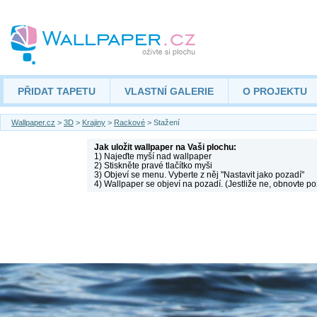
PŘIDAT TAPETU
VLASTNÍ GALERIE
O PROJEKTU
Wallpaper.cz
>
3D
>
Krajiny
>
Rackové
> Stažení
Jak uložit wallpaper na Vaši plochu:
1) Najeďte myší nad wallpaper
2) Stiskněte pravé tlačítko myši
3) Objeví se menu. Vyberte z něj "Nastavit jako pozadí"
4) Wallpaper se objeví na pozadí. (Jestliže ne, obnovte po