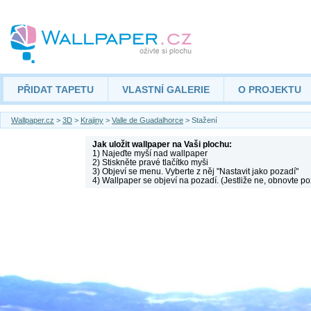
PŘIDAT TAPETU
VLASTNÍ GALERIE
O PROJEKTU
Wallpaper.cz
>
3D
>
Krajiny
>
Valle de Guadalhorce
> Stažení
Jak uložit wallpaper na Vaši plochu:
1) Najeďte myší nad wallpaper
2) Stiskněte pravé tlačítko myši
3) Objeví se menu. Vyberte z něj "Nastavit jako pozadí"
4) Wallpaper se objeví na pozadí. (Jestliže ne, obnovte po