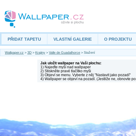
PŘIDAT TAPETU
VLASTNÍ GALERIE
O PROJEKTU
Wallpaper.cz
>
3D
>
Krajiny
>
Valle de Guadalhorce
> Stažení
Jak uložit wallpaper na Vaši plochu:
1) Najeďte myší nad wallpaper
2) Stiskněte pravé tlačítko myši
3) Objeví se menu. Vyberte z něj "Nastavit jako pozadí"
4) Wallpaper se objeví na pozadí. (Jestliže ne, obnovte po