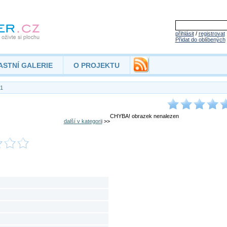
přihlásit
/
registrovat
Přidat do oblíbených
ASTNÍ GALERIE
O PROJEKTU
1
CHYBA! obrazek nenalezen
další v kategorii
>>