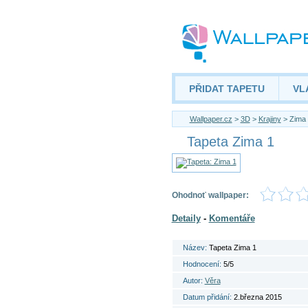
PŘIDAT TAPETU
VL
Wallpaper.cz
>
3D
>
Krajiny
> Zima 
Tapeta Zima 1
Ohodnoť wallpaper:
Detaily
-
Komentáře
Název:
Tapeta Zima 1
Hodnocení:
5/5
Autor:
Věra
Datum přidání:
2.března 2015