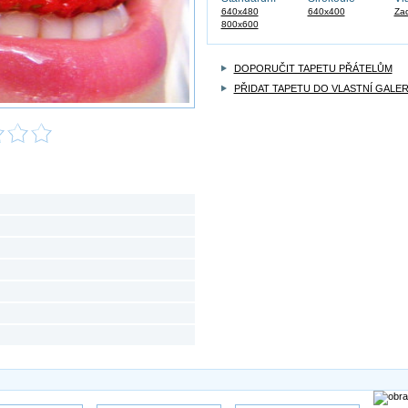
640x480
640x400
Zad
800x600
DOPORUČIT TAPETU PŘÁTELŮM
PŘIDAT TAPETU DO VLASTNÍ GALER