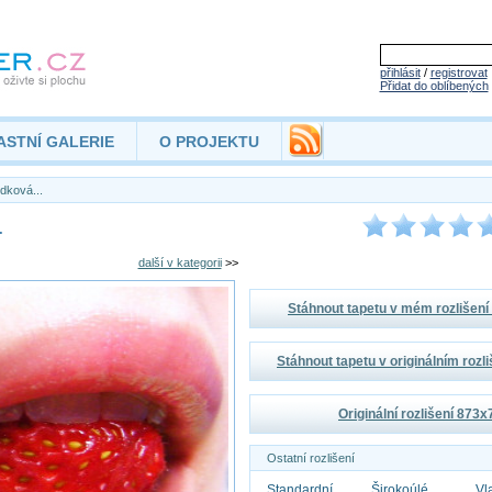
přihlásit
/
registrovat
Přidat do oblíbených
ASTNÍ GALERIE
O PROJEKTU
dková...
.
další v kategorii
>>
Stáhnout tapetu v mém rozlišen
Stáhnout tapetu v originálním rozl
Originální rozlišení 873
Ostatní rozlišení
Standardní
Širokoúlé
Vl