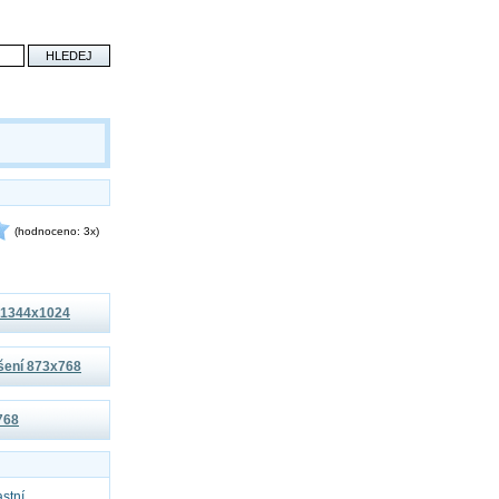
(hodnoceno: 3x)
í 1344x1024
išení 873x768
x768
astní