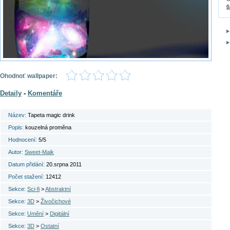
6
Ohodnoť wallpaper:
Detaily
-
Komentáře
Název:
Tapeta magic drink
Popis:
kouzelná proměna
Hodnocení:
5/5
Autor:
Sweet-Maik
Datum přidání:
20.srpna 2011
Počet stažení:
12412
Sekce:
Sci-fi
>
Abstraktní
Sekce:
3D
>
Živočichové
Sekce:
Umění
>
Digitální
Sekce:
3D
>
Ostatní