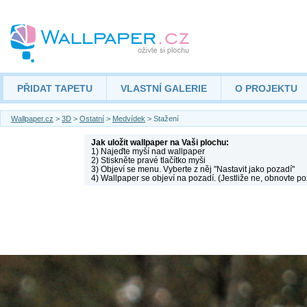
PŘIDAT TAPETU
VLASTNÍ GALERIE
O PROJEKTU
Wallpaper.cz
>
3D
>
Ostatní
>
Medvídek
> Stažení
Jak uložit wallpaper na Vaši plochu:
1) Najeďte myší nad wallpaper
2) Stiskněte pravé tlačítko myši
3) Objeví se menu. Vyberte z něj "Nastavit jako pozadí"
4) Wallpaper se objeví na pozadí. (Jestliže ne, obnovte po