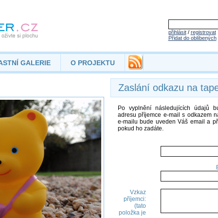
přihlásit
/
registrovat
Přidat do oblíbených
ASTNÍ GALERIE
O PROJEKTU
Zaslání odkazu na tap
Po vyplnění následujících údajů 
adresu příjemce e-mail s odkazem na
e-mailu bude uveden Váš email a př
pokud ho zadáte.
Vzkaz
příjemci:
(tato
položka je