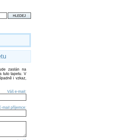
etu
bude zaslán na
 tuto tapetu. V
ípadně i vzkaz,
Váš e-mail:
E-mail příjemce: