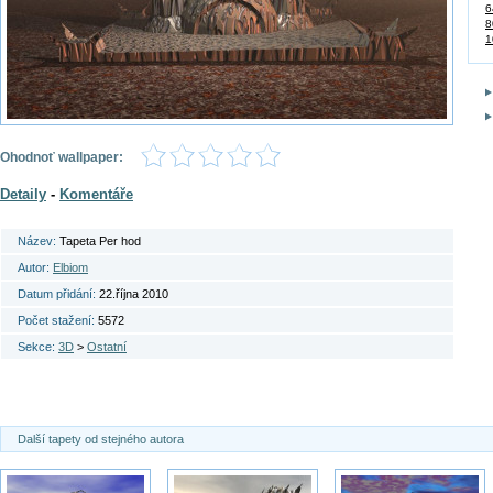
6
8
1
Ohodnoť wallpaper:
Detaily
-
Komentáře
Název:
Tapeta Per hod
Autor:
Elbiom
Datum přidání:
22.října 2010
Počet stažení:
5572
Sekce:
3D
>
Ostatní
Další tapety od stejného autora