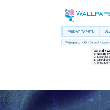
PŘIDAT TAPETU
VL
Wallpaper.cz
>
3D
>
Ostatní
>
Waterw
Jak uložit w
1) Najeďte m
2) Stiskněte 
3) Objeví se 
4) Wallpaper 