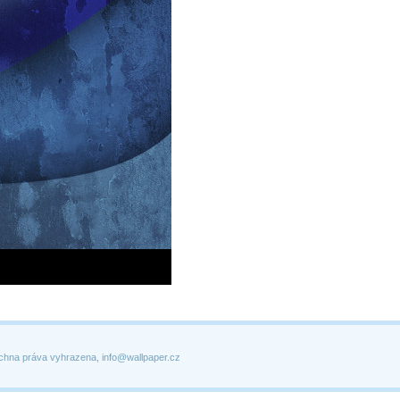
chna práva vyhrazena, info@wallpaper.cz