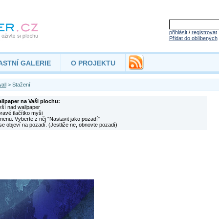
přihlásit
/
registrovat
Přidat do oblíbených
ASTNÍ GALERIE
O PROJEKTU
all
> Stažení
allpaper na Vaši plochu:
yší nad wallpaper
pravé tlačítko myši
menu. Vyberte z něj "Nastavit jako pozadí"
se objeví na pozadí. (Jestliže ne, obnovte pozadí)