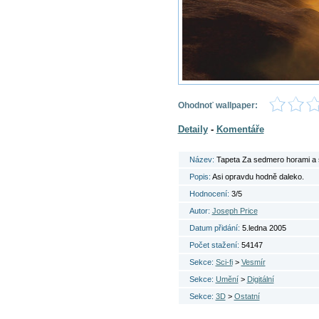
Ohodnoť wallpaper:
Detaily
-
Komentáře
Název:
Tapeta Za sedmero horami a
Popis:
Asi opravdu hodně daleko.
Hodnocení:
3/5
Autor:
Joseph Price
Datum přidání:
5.ledna 2005
Počet stažení:
54147
Sekce:
Sci-fi
>
Vesmír
Sekce:
Umění
>
Digitální
Sekce:
3D
>
Ostatní