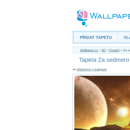
PŘIDAT TAPETU
VL
Wallpaper.cz
>
3D
>
Ostatní
> Za s
Tapeta Za sedmero
<<
předchozí v kategorii