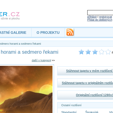
přihlásit
/
registrovat
Přidat do oblíbených
ASTNÍ GALERIE
O PROJEKTU
edmero horami a sedmero řekami
 horami a sedmero řekami
(
další v kategorii
>>
Stáhnout tapetu v mém rozlišen
Stáhnout tapetu v originálním rozli
Originální rozlišení 1280
Ostatní rozlišení
Standardní
Širokoúlé
Vl