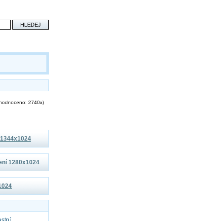
hodnoceno: 2740x)
í 1344x1024
šení 1280x1024
x1024
astní