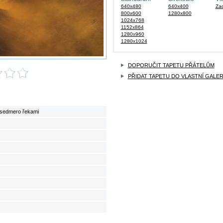
640x480
640x400
Zad
800x600
1280x800
1024x768
1152x864
1280x960
1280x1024
DOPORUČIT TAPETU PŘÁTELŮM
PŘIDAT TAPETU DO VLASTNÍ GALER
 sedmero řekami