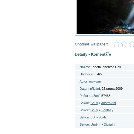
Ohodnoť wallpaper:
Detaily
-
Komentáře
Název:
Tapeta Inherited Hell
Hodnocení:
4/5
Autor:
nwwwm
Datum přidání:
25.srpna 2009
Počet stažení:
57468
Sekce:
Sci-fi
>
Abstraktní
Sekce:
Sci-fi
>
Fantasy
Sekce:
3D
>
Sci-fi
Sekce:
Umění
>
Digitální