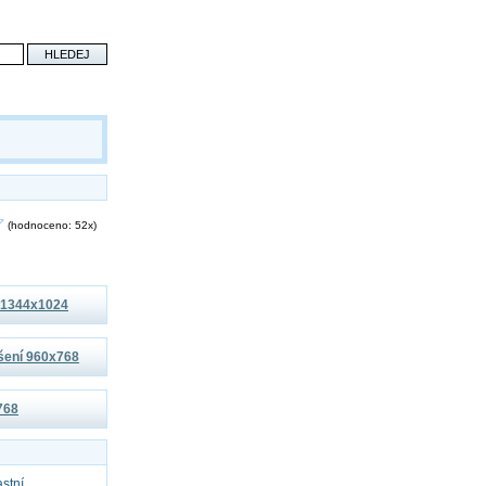
(hodnoceno: 52x)
í 1344x1024
išení 960x768
x768
astní