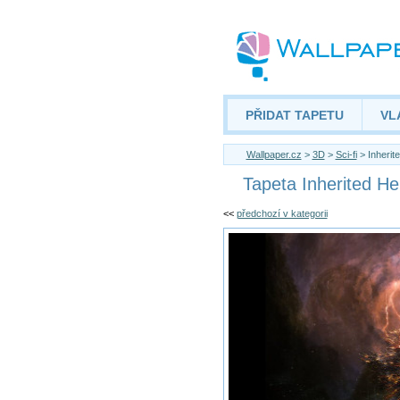
PŘIDAT TAPETU
VL
Wallpaper.cz
>
3D
>
Sci-fi
> Inherite
Tapeta Inherited Hel
<<
předchozí v kategorii