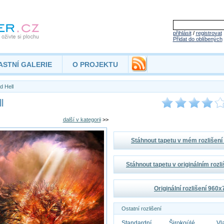
přihlásit
/
registrovat
Přidat do oblíbených
ASTNÍ GALERIE
O PROJEKTU
d Hell
l
další v kategorii
>>
Stáhnout tapetu v mém rozlišen
Stáhnout tapetu v originálním rozl
Originální rozlišení 960
Ostatní rozlišení
Standardní
Širokoúlé
Vl