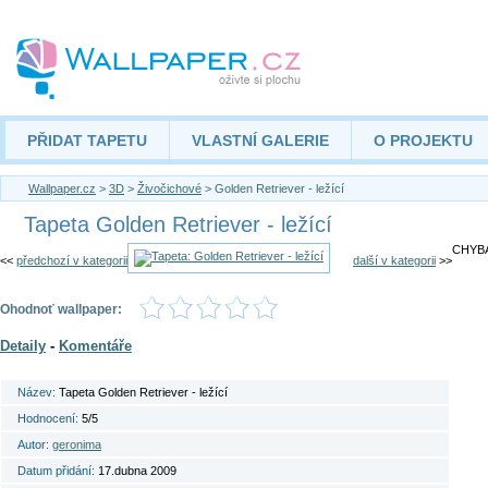
PŘIDAT TAPETU
VLASTNÍ GALERIE
O PROJEKTU
Wallpaper.cz
>
3D
>
Živočichové
> Golden Retriever - ležící
Tapeta Golden Retriever - ležící
CHYBA
<<
předchozí v kategorii
další v kategorii
>>
Ohodnoť wallpaper:
Detaily
-
Komentáře
Název:
Tapeta Golden Retriever - ležící
Hodnocení:
5/5
Autor:
geronima
Datum přidání:
17.dubna 2009