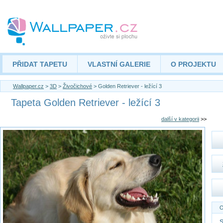
PŘIDAT TAPETU
VLASTNÍ GALERIE
O PROJEKTU
Wallpaper.cz
>
3D
>
Živočichové
> Golden Retriever - ležící 3
Tapeta Golden Retriever - ležící 3
další v kategorii
>>
O
S