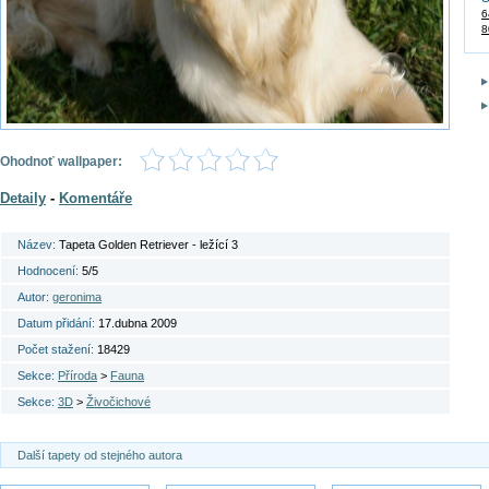
6
8
Ohodnoť wallpaper:
Detaily
-
Komentáře
Název:
Tapeta Golden Retriever - ležící 3
Hodnocení:
5/5
Autor:
geronima
Datum přidání:
17.dubna 2009
Počet stažení:
18429
Sekce:
Příroda
>
Fauna
Sekce:
3D
>
Živočichové
Další tapety od stejného autora